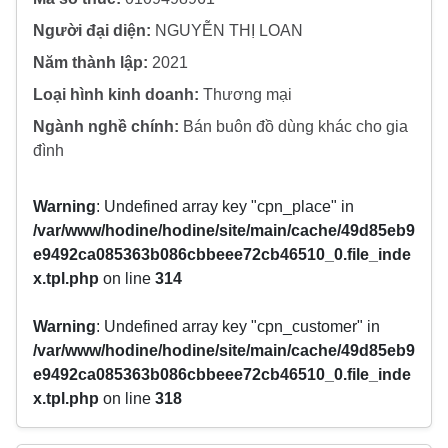
Người đại diện:
NGUYỄN THỊ LOAN
Năm thành lập:
2021
Loại hình kinh doanh:
Thương mại
Ngành nghề chính:
Bán buôn đồ dùng khác cho gia
đình
Warning
: Undefined array key "cpn_place" in
/var/www/hodine/hodine/site/main/cache/49d85eb9
e9492ca085363b086cbbeee72cb46510_0.file_inde
x.tpl.php
on line
314
Warning
: Undefined array key "cpn_customer" in
/var/www/hodine/hodine/site/main/cache/49d85eb9
e9492ca085363b086cbbeee72cb46510_0.file_inde
x.tpl.php
on line
318