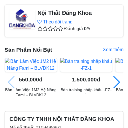
Nội Thất Đăng Khoa
Theo dõi trang
Đánh giá
0
/5
Sản Phẩm Nổi Bật
Xem thêm
550,000đ
1,500,000đ
Bàn Làm Việc 1M2 Hệ Nâng
Bàn training nhập khẩu -FZ-
Bàn tr
Fami – BLVDK12
1
CÔNG TY TNHH NỘI THẤT ĐĂNG KHOA
Mã số thuế:
0109498961