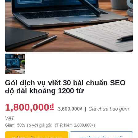
Gói dịch vụ viết 30 bài chuẩn SEO
độ dài khoảng 1200 từ
1,800,000₫
3,600,000₫
|
Giá chưa bao gồm
VAT
Giảm
50%
so với giá gốc
(Tiết kiệm
1,800,000₫
)